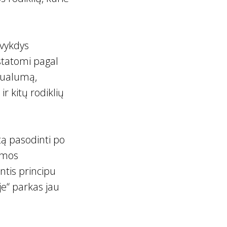
evykdys
statomi pagal
ktualumą,
r kitų rodiklių
atą pasodinti po
umos
ntis principu
je“ parkas jau