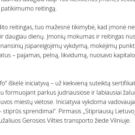
 patikimumo reitingą.
dito reitingas, tuo mažesnė tikimybė, kad įmonė n
 ir daugiau dienų. Įmonių mokumas ir reitingas nu
– finansinių įsipareigojimų vykdymą, mokėjimų pun
atus – pajamas, pelną, likvidumą, nuosavo kapitalo i
o“ iškėlė iniciatyvą – už kiekvieną suteiktą sertifik
u formuojant parkus judriausiose ir labiausiai žal
tuvos miestų vietose. Iniciatyva vykdoma vadovauja
– stiprūs sprendimai“. Pirmasis „Stipriausių Lietuvo
žaliuos Gerosios Vilties transporto žiede Vilniuje.