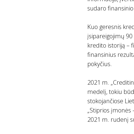
sudaro finansinio
Kuo geresnis kre
įsipareigojimų 90
kredito istoriją 
finansinius rezult
pokyčius.
2021 m. „Creditinf
medelį, tokiu būd
stokojančiose Lie
„Stiprios įmonės 
2021 m. rudenį su