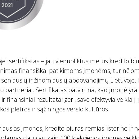
oje“ sertifikatas – jau vienuoliktus metus kredito bi
tinimas finansiškai patikimoms įmonėms, turinčiom
as seniausių ir žinomiausių apdovanojimų Lietuvoje, k
lo partneriai. Sertifikatas patvirtina, kad įmonė yra
 finansiniai rezultatai geri, savo efektyvia veikla ji
os plėtros ir sąžiningos verslo kultūros.
iausias įmones, kredito biuras remiasi istorine ir 
tindamas daugiau kaip 100 kiekvienos įmonės veiklos