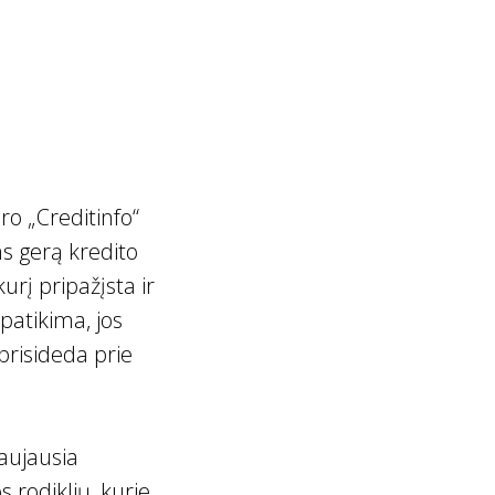
uro „Creditinfo“
s gerą kredito
urį pripažįsta ir
 patikima, jos
 prisideda prie
naujausia
 rodiklių, kurie