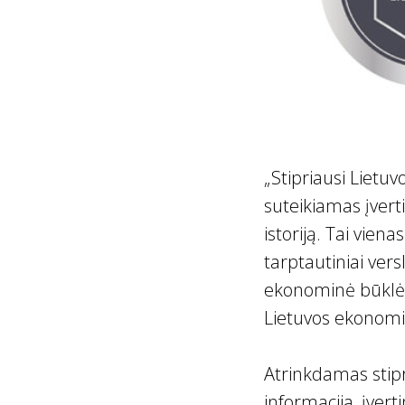
„Stipriausi Lietuv
suteikiamas įver
istoriją. Tai vien
tarptautiniai vers
ekonominė būklė ir
Lietuvos ekonomik
Atrinkdamas stipr
informacija, įver