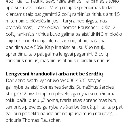
4S3T dar turi atitikti savo reikalavimus. Tai pirmasis tokio
tipo suktuvas rinkoje. Mūsų naujas sprendimas leidžia
klientams taip pat gaminti 2 colių rankinius ritinius ant 4,5
m tempimo plėvelės linijos – tai yra neprilygstamas
pranašumas“, – atskleidžia Thomas Rauscher. Iki šiol 2
colių rankinius ritinius buvo galima paleisti tik iki 3 m pločio
linijomis, todėl nauja plėtra rankinių ritinių našumą
padidina apie 50%. Kaip ir anksčiau, su šiuo nauju
sprendimu taip pat galima lengvai pagaminti 3 colių
rankinius ritinius, mašininius ritinius ir didelius ritinius.
Lengvesni branduoliai arba net be šerdžių
Dar viena svarbi vyniotuvo W4000-4S3T savybė –
galimybė paleisti plonesnes šerdis. Sumažinus šerdies
storį, CO2 pvz. tempimo plėvelės gamyba sumažinama
tokiu pačiu būdu. „Žinoma, tvariausias sprendimas būtų
tamprios plėvelės gamyba visiškai be šerdžių. Ir tai taip pat
gali būti pasiekta naudojant naujausią mūsų naujovę“, –
priduria Thomas Rauscher.