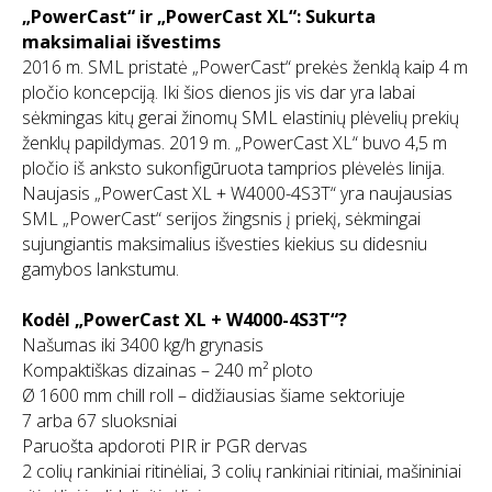
„PowerCast“ ir „PowerCast XL“: Sukurta
maksimaliai išvestims
2016 m. SML pristatė „PowerCast“ prekės ženklą kaip 4 m
pločio koncepciją. Iki šios dienos jis vis dar yra labai
sėkmingas kitų gerai žinomų SML elastinių plėvelių prekių
ženklų papildymas. 2019 m. „PowerCast XL“ buvo 4,5 m
pločio iš anksto sukonfigūruota tamprios plėvelės linija.
Naujasis „PowerCast XL + W4000-4S3T“ yra naujausias
SML „PowerCast“ serijos žingsnis į priekį, sėkmingai
sujungiantis maksimalius išvesties kiekius su didesniu
gamybos lankstumu.
Kodėl „PowerCast XL + W4000-4S3T“?
Našumas iki 3400 kg/h grynasis
Kompaktiškas dizainas – 240 m² ploto
Ø 1600 mm chill roll – didžiausias šiame sektoriuje
7 arba 67 sluoksniai
Paruošta apdoroti PIR ir PGR dervas
2 colių rankiniai ritinėliai, 3 colių rankiniai ritiniai, mašininiai