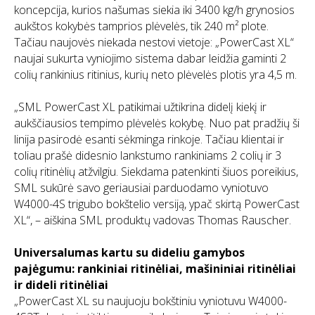
koncepcija, kurios našumas siekia iki 3400 kg/h grynosios
aukštos kokybės tamprios plėvelės, tik 240 m² plote.
Tačiau naujovės niekada nestovi vietoje: „PowerCast XL“
naujai sukurta vyniojimo sistema dabar leidžia gaminti 2
colių rankinius ritinius, kurių neto plėvelės plotis yra 4,5 m.
„SML PowerCast XL patikimai užtikrina didelį kiekį ir
aukščiausios tempimo plėvelės kokybę. Nuo pat pradžių ši
linija pasirodė esanti sėkminga rinkoje. Tačiau klientai ir
toliau prašė didesnio lankstumo rankiniams 2 colių ir 3
colių ritinėlių atžvilgiu. Siekdama patenkinti šiuos poreikius,
SML sukūrė savo geriausiai parduodamo vyniotuvo
W4000-4S trigubo bokštelio versiją, ypač skirtą PowerCast
XL“, – aiškina SML produktų vadovas Thomas Rauscher.
Universalumas kartu su dideliu gamybos
pajėgumu: rankiniai ritinėliai, mašininiai ritinėliai
ir dideli ritinėliai
„PowerCast XL su naujuoju bokštiniu vyniotuvu W4000-