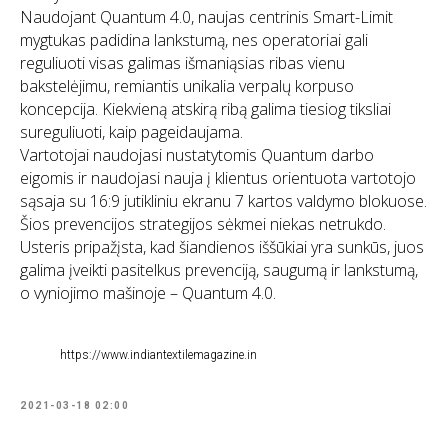
Naudojant Quantum 4.0, naujas centrinis Smart-Limit
mygtukas padidina lankstumą, nes operatoriai gali
reguliuoti visas galimas išmaniąsias ribas vienu
bakstelėjimu, remiantis unikalia verpalų korpuso
koncepcija. Kiekvieną atskirą ribą galima tiesiog tiksliai
sureguliuoti, kaip pageidaujama.
Vartotojai naudojasi nustatytomis Quantum darbo
eigomis ir naudojasi nauja į klientus orientuota vartotojo
sąsaja su 16:9 jutikliniu ekranu 7 kartos valdymo blokuose.
Šios prevencijos strategijos sėkmei niekas netrukdo.
Usteris pripažįsta, kad šiandienos iššūkiai yra sunkūs, juos
galima įveikti pasitelkus prevenciją, saugumą ir lankstumą,
o vyniojimo mašinoje – Quantum 4.0.
https://www.indiantextilemagazine.in
2021-03-18 02:00