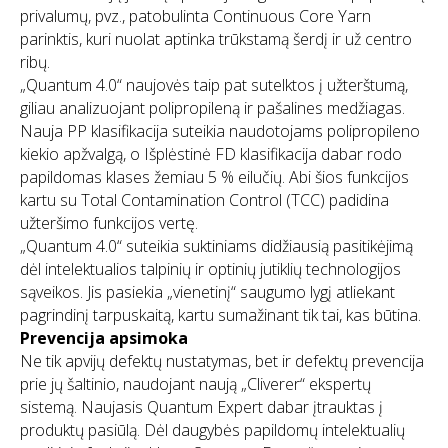
privalumų, pvz., patobulinta Continuous Core Yarn
parinktis, kuri nuolat aptinka trūkstamą šerdį ir už centro
ribų.
„Quantum 4.0“ naujovės taip pat sutelktos į užterštumą,
giliau analizuojant polipropileną ir pašalines medžiagas.
Nauja PP klasifikacija suteikia naudotojams polipropileno
kiekio apžvalgą, o Išplėstinė FD klasifikacija dabar rodo
papildomas klases žemiau 5 % eilučių. Abi šios funkcijos
kartu su Total Contamination Control (TCC) padidina
užteršimo funkcijos vertę.
„Quantum 4.0“ suteikia suktiniams didžiausią pasitikėjimą
dėl intelektualios talpinių ir optinių jutiklių technologijos
sąveikos. Jis pasiekia „vienetinį“ saugumo lygį atliekant
pagrindinį tarpuskaitą, kartu sumažinant tik tai, kas būtina.
Prevencija apsimoka
Ne tik apvijų defektų nustatymas, bet ir defektų prevencija
prie jų šaltinio, naudojant naują „Cliverer“ ekspertų
sistemą. Naujasis Quantum Expert dabar įtrauktas į
produktų pasiūlą. Dėl daugybės papildomų intelektualių