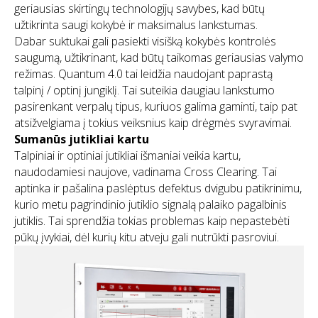
geriausias skirtingų technologijų savybes, kad būtų
užtikrinta saugi kokybė ir maksimalus lankstumas.
Dabar suktukai gali pasiekti visišką kokybės kontrolės
saugumą, užtikrinant, kad būtų taikomas geriausias valymo
režimas. Quantum 4.0 tai leidžia naudojant paprastą
talpinį / optinį jungiklį. Tai suteikia daugiau lankstumo
pasirenkant verpalų tipus, kuriuos galima gaminti, taip pat
atsižvelgiama į tokius veiksnius kaip drėgmės svyravimai.
Sumanūs jutikliai kartu
Talpiniai ir optiniai jutikliai išmaniai veikia kartu,
naudodamiesi naujove, vadinama Cross Clearing. Tai
aptinka ir pašalina paslėptus defektus dvigubu patikrinimu,
kurio metu pagrindinio jutiklio signalą palaiko pagalbinis
jutiklis. Tai sprendžia tokias problemas kaip nepastebėti
pūkų įvykiai, dėl kurių kitu atveju gali nutrūkti pasroviui.