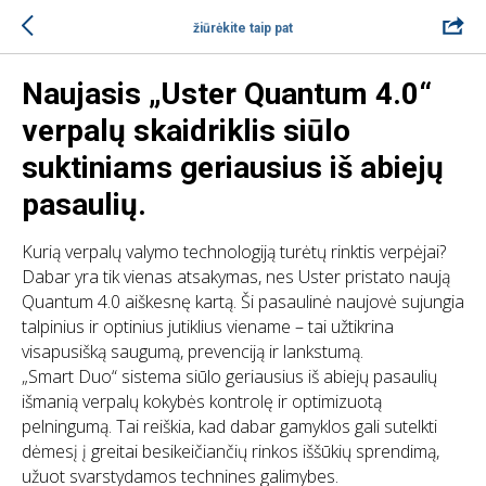
žiūrėkite taip pat
Naujasis „Uster Quantum 4.0“
verpalų skaidriklis siūlo
suktiniams geriausius iš abiejų
pasaulių.
Kurią verpalų valymo technologiją turėtų rinktis verpėjai?
Dabar yra tik vienas atsakymas, nes Uster pristato naują
Quantum 4.0 aiškesnę kartą. Ši pasaulinė naujovė sujungia
talpinius ir optinius jutiklius viename – tai užtikrina
visapusišką saugumą, prevenciją ir lankstumą.
„Smart Duo“ sistema siūlo geriausius iš abiejų pasaulių
išmanią verpalų kokybės kontrolę ir optimizuotą
pelningumą. Tai reiškia, kad dabar gamyklos gali sutelkti
dėmesį į greitai besikeičiančių rinkos iššūkių sprendimą,
užuot svarstydamos technines galimybes.