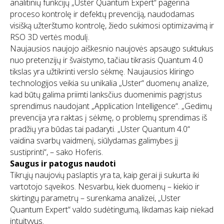
analitinių funkcijų „Uster Quantum Expert“ pagerina
proceso kontrolę ir defektų prevenciją, naudodamas
visišką užterštumo kontrolę, žiedo sukimosi optimizavimą ir
RSO 3D vertės modulį.
Naujausios naujojo aiškesnio naujovės apsaugo suktukus
nuo pretenzijų ir švaistymo, tačiau tikrasis Quantum 4.0
tikslas yra užtikrinti verslo sėkmę. Naujausios kliringo
technologijos veikia su unikalia „Uster“ duomenų analize,
kad būtų galima priimti lanksčius duomenimis pagrįstus
sprendimus naudojant „Application Intelligence“. „Gedimų
prevencija yra raktas į sėkmę, o problemų sprendimas iš
pradžių yra būdas tai padaryti. „Uster Quantum 4.0“
vaidina svarbų vaidmenį, siūlydamas galimybes jį
sustiprinti“, – sako Hoferis.
Saugus ir patogus naudoti
Tikrųjų naujovių paslaptis yra ta, kaip gerai ji sukurta iki
vartotojo sąveikos. Nesvarbu, kiek duomenų – kiekio ir
skirtingų parametrų – surenkama analizei, „Uster
Quantum Expert“ valdo sudėtingumą, likdamas kaip niekad
intuityvus.