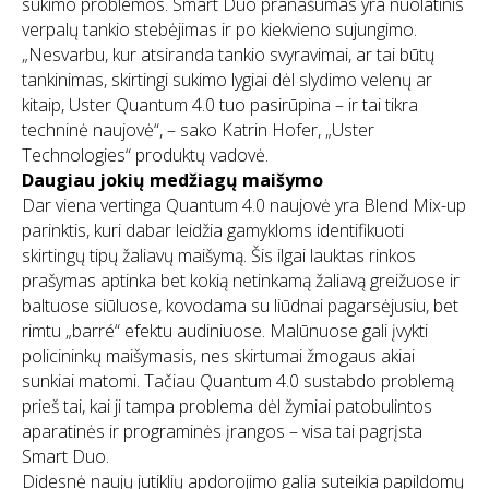
sukimo problemos. Smart Duo pranašumas yra nuolatinis
verpalų tankio stebėjimas ir po kiekvieno sujungimo.
„Nesvarbu, kur atsiranda tankio svyravimai, ar tai būtų
tankinimas, skirtingi sukimo lygiai dėl slydimo velenų ar
kitaip, Uster Quantum 4.0 tuo pasirūpina – ir tai tikra
techninė naujovė“, – sako Katrin Hofer, „Uster
Technologies“ produktų vadovė.
Daugiau jokių medžiagų maišymo
Dar viena vertinga Quantum 4.0 naujovė yra Blend Mix-up
parinktis, kuri dabar leidžia gamykloms identifikuoti
skirtingų tipų žaliavų maišymą. Šis ilgai lauktas rinkos
prašymas aptinka bet kokią netinkamą žaliavą greižuose ir
baltuose siūluose, kovodama su liūdnai pagarsėjusiu, bet
rimtu „barré“ efektu audiniuose. Malūnuose gali įvykti
policininkų maišymasis, nes skirtumai žmogaus akiai
sunkiai matomi. Tačiau Quantum 4.0 sustabdo problemą
prieš tai, kai ji tampa problema dėl žymiai patobulintos
aparatinės ir programinės įrangos – visa tai pagrįsta
Smart Duo.
Didesnė naujų jutiklių apdorojimo galia suteikia papildomų