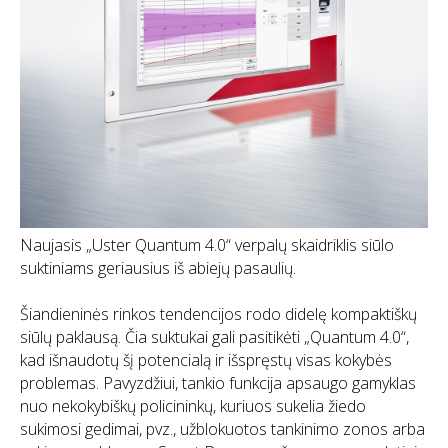
Naujasis „Uster Quantum 4.0“ verpalų skaidriklis siūlo
suktiniams geriausius iš abiejų pasaulių.
Šiandieninės rinkos tendencijos rodo didelę kompaktiškų
siūlų paklausą. Čia suktukai gali pasitikėti „Quantum 4.0“,
kad išnaudotų šį potencialą ir išspręstų visas kokybės
problemas. Pavyzdžiui, tankio funkcija apsaugo gamyklas
nuo nekokybiškų policininkų, kuriuos sukelia žiedo
sukimosi gedimai, pvz., užblokuotos tankinimo zonos arba