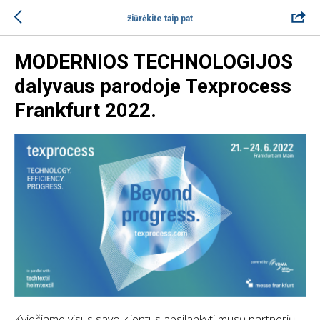
žiūrėkite taip pat
MODERNIOS TECHNOLOGIJOS
dalyvaus parodoje Texprocess
Frankfurt 2022.
Kviečiame visus savo klientus apsilankyti mūsų partnerių