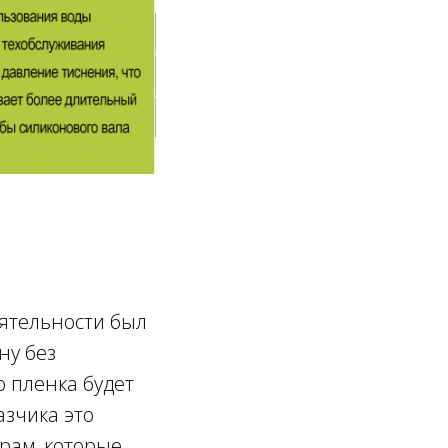
ятельности был
ну без
о пленка будет
азчика это
рам, которые