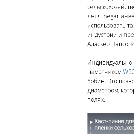
сельскохозяйств
лет Ginegar ин
использовать та
индустрии и пре
Аласкер Напсо,
Индивидуально 
намотчиком
W2
бобин. Это поз
диаметром, кото
полях.