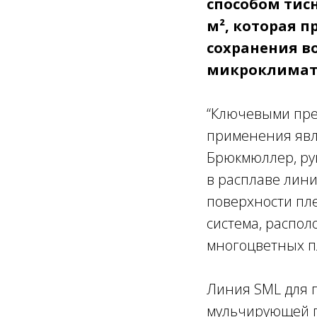
способом тисн
м², которая п
сохранения в
микроклимата
“Ключевыми пре
применения явля
Брюкмюллер, ру
в расплаве лин
поверхности пле
система, распол
многоцветных п
Линия SML для
мульчирующей п