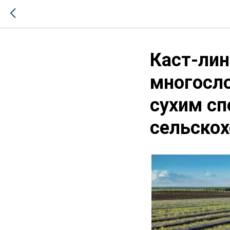
Каст-лин
многосло
сухим сп
сельскох