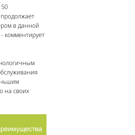
 50
 продолжает
ером в данной
 - комментирует
хнологичным
 обслуживания
мѐньшим
ю на своих