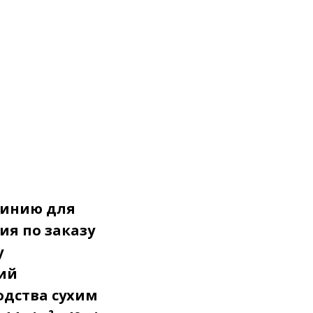
-линию для
ия по заказу
у
ий
одства сухим