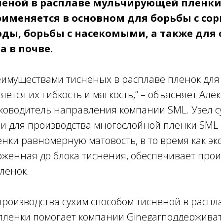
еной в расплаве мульчирующей пленки 14 
рименяется в основном для борьбы с со
оды, борьбы с насекомыми, а также для
 в почве.
имуществами тисненых в расплаве пленок для
ется их гибкость и мягкость,” – объясняет Але
ководитель направления компании SML. Узел с
ии для производства многослойной пленки SML
нки равномерную матовость, в то время как эк
оженная до блока тиснения, обеспечивает про
ленок.
производства сухим способом тисненой в распл
ленки помогает компании
Ginegarподдержива