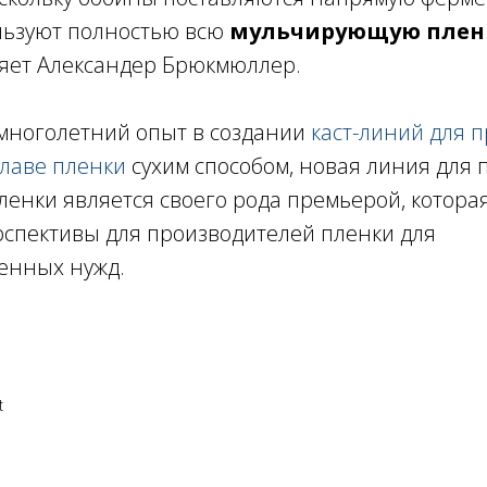
льзуют полностью всю
мульчирующую пленк
сняет Александер Брюкмюллер.
 многолетний опыт в создании
каст-линий для 
плаве пленки
сухим способом, новая линия для 
енки является своего рода премьерой, котора
спективы для производителей пленки для
венных нужд.
t