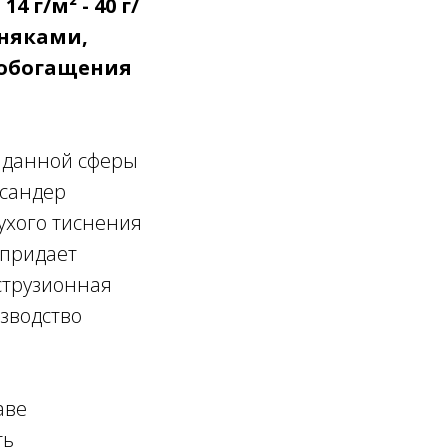
г/м² - 40 г/
рняками,
 обогащения
 данной сферы
ксандер
ухого тиснения
 придает
струзионная
изводство
аве
ть