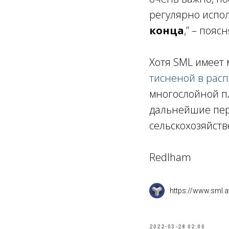
регулярно испо
конца
,” – поя
Хотя SML имеет
тисненой в рас
многослойной пл
дальнейшие пер
сельскохозяйст
Redlham
https://www.sml.a
2022-03-28 02:00