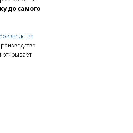
у до самого
производства
производства
я открывает