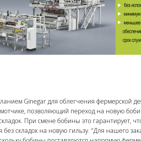
ланием Ginegar для облегчения фермерской де
амотчике, позволяющий переход на новую боби
кладок. При смене бобины это гарантирует, чт
 без складок на новую гильзу. “Для нашего зак
оскольку бобины поставляются напрямую ферме