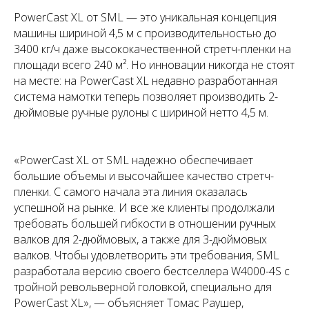
PowerCast XL от SML — это уникальная концепция
машины шириной 4,5 м с производительностью до
3400 кг/ч даже высококачественной стретч-пленки на
площади всего 240 м². Но инновации никогда не стоят
на месте: на PowerCast XL недавно разработанная
система намотки теперь позволяет производить 2-
дюймовые ручные рулоны с шириной нетто 4,5 м.
«PowerCast XL от SML надежно обеспечивает
большие объемы и высочайшее качество стретч-
пленки. С самого начала эта линия оказалась
успешной на рынке. И все же клиенты продолжали
требовать большей гибкости в отношении ручных
валков для 2-дюймовых, а также для 3-дюймовых
валков. Чтобы удовлетворить эти требования, SML
разработала версию своего бестселлера W4000-4S с
тройной револьверной головкой, специально для
PowerCast XL», — объясняет Томас Раушер,